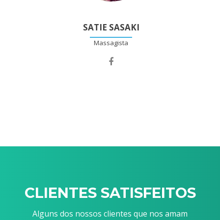
SATIE SASAKI
Massagista
Facebook
account
of
Satie
Sasaki
CLIENTES SATISFEITOS
Alguns dos nossos clientes que nos amam