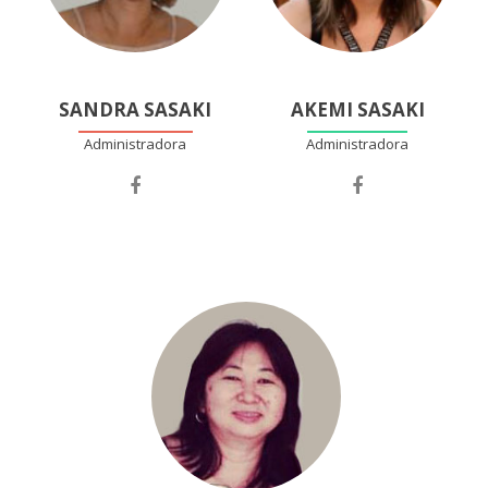
SANDRA SASAKI
AKEMI SASAKI
Administradora
Administradora
Facebook
Facebook
account
account
of
of
Sandra
Akemi
Sasaki
Sasaki